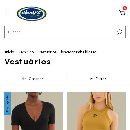
0
Início
.
Feminino
.
Vestuários
.
breadcrumbs.blazer
Vestuários
Ordenar
Filtrar
Frete grátis