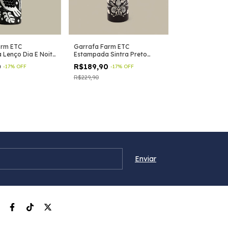
arm ETC
Garrafa Farm ETC
Lenço Dia E Noite
Estampada Sintra Preto
inal
650ml Verão 26
0
R$189,90
-
17
%
OFF
-
17
%
OFF
R$229,90