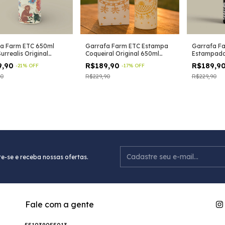
a Farm ETC 650ml
Garrafa Farm ETC Estampa
Garrafa F
urrealis Original
Coqueiral Original 650ml
Estampada 
o 26
Verão 26
650ml Orig
9,90
R$189,90
R$189,9
-
21
%
OFF
-
17
%
OFF
90
R$229,90
R$229,90
e-se e receba nossas ofertas.
Fale com a gente