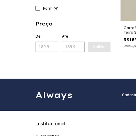
Farm (4)
Preço
Garraf
Terra S
De
Até
Invern
R$18
R$239,
Aplicar
Always
Cadastr
Institucional