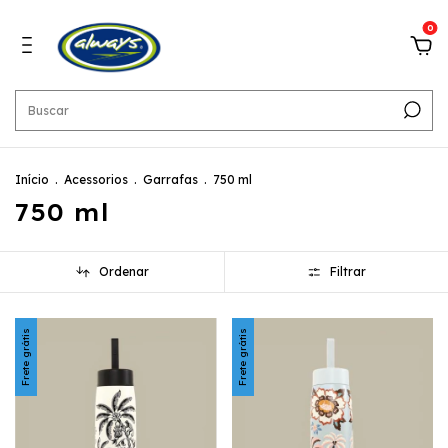
0
Início
.
Acessorios
.
Garrafas
.
750 ml
750 ml
Ordenar
Filtrar
Frete grátis
Frete grátis