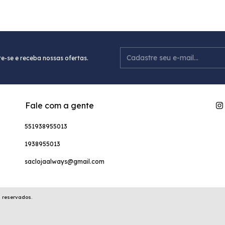
e-se e receba nossas ofertas.
Fale com a gente
551938955013
1938955013
saclojaalways@gmail.com
s reservados.