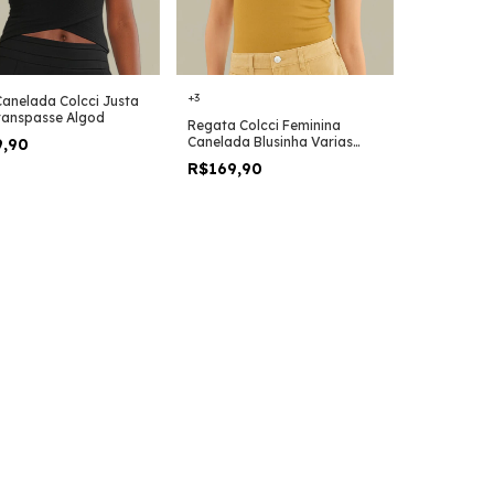
+3
Canelada Colcci Justa
anspasse Algod
Regata Colcci Feminina
Canelada Blusinha Varias
9,90
Cores Original
R$169,90