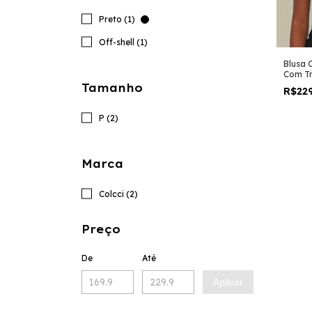
Preto (1)
Off-shell (1)
Blusa 
Com Tr
Tamanho
R$22
P (2)
Marca
Colcci (2)
Preço
De
Até
Aplicar