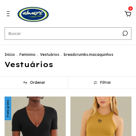
0
Início
.
Feminino
.
Vestuários
.
breadcrumbs.macaquinhos
Vestuários
Ordenar
Filtrar
Frete grátis