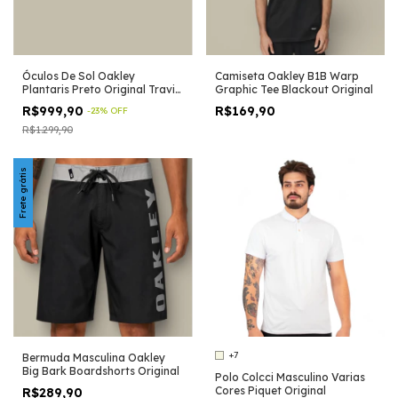
Óculos De Sol Oakley
Camiseta Oakley B1B Warp
Plantaris Preto Original Travis
Graphic Tee Blackout Original
Scot
R$999,90
R$169,90
-
23
%
OFF
R$1.299,90
Frete grátis
+7
Bermuda Masculina Oakley
Big Bark Boardshorts Original
Polo Colcci Masculino Varias
Cores Piquet Original
R$289,90