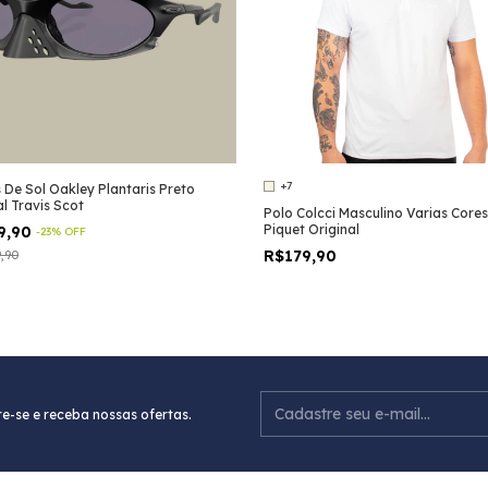
+7
 De Sol Oakley Plantaris Preto
al Travis Scot
Polo Colcci Masculino Varias Cores
Piquet Original
9,90
-
23
%
OFF
R$179,90
9,90
e-se e receba nossas ofertas.